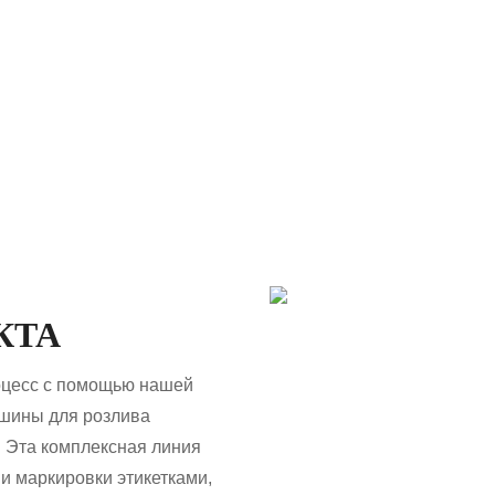
рованных линий производства ароматизирова
 и маркировки. Наши высокоэффективные систем
 машин до комплексных технологических проц
ную поддержку и надежную производственную
КТА
оцесс с помощью нашей
шины для розлива
 Эта комплексная линия
и маркировки этикетками,