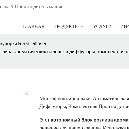
воска & Производитель машин
ГЛАВНАЯ
ПРОДУКТЫ
УСЛУГИ
ИН
упорки Reed Diffuser
лива ароматических палочек в диффузоры, комплектная п
Многофункциональная Автоматическая
Диффузоры, Комплектная Производстве
Этот
автономный
блок
розлива
арома
решение для вашего завода. Используя