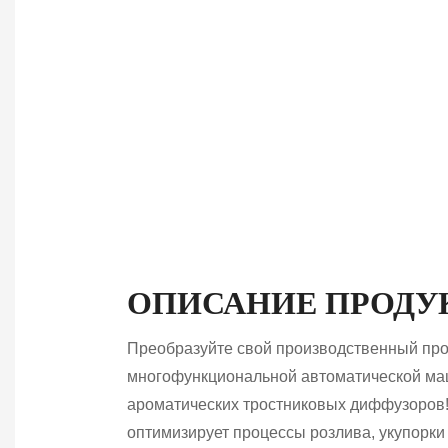
комплексные решения для автоматизи
плавления, розлива, укупорки
производительность. От отдельных
инженер
ОПИСАНИЕ ПРОДУ
Преобразуйте свой производственный пр
многофункциональной автоматической ма
ароматических тростниковых диффузоров!
оптимизирует процессы розлива, укупорки 