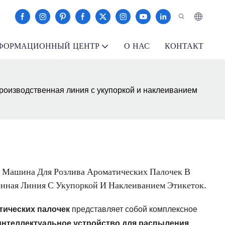
ФОРМАЦИОННЫЙ ЦЕНТР
О НАС
КОНТАКТ
роизводственная линия с укупоркой и наклеиванием
 Машина Для Розлива Ароматических Палочек В
нная Линия С Укупоркой И Наклеиванием Этикеток.
тических палочек
представляет собой комплексное
интеллектуальное
устройство
для распыления