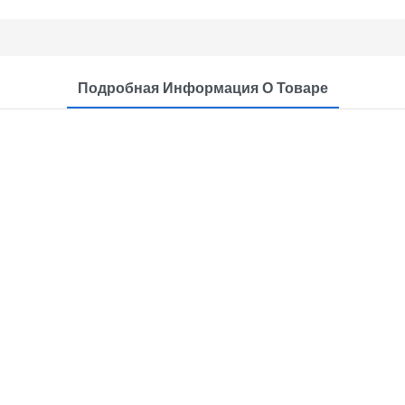
Подробная Информация О Товаре
y: Комплексные решения дл
ароматических свечей.
y специализируется на системах точного плавл