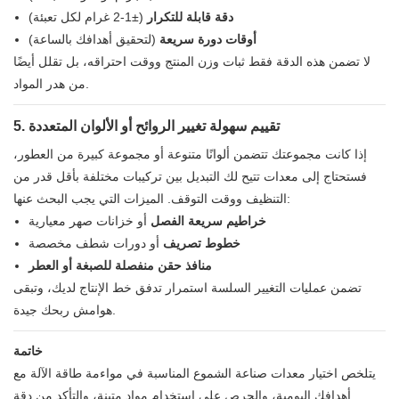
دقة قابلة للتكرار
(±1-2 غرام لكل تعبئة)
أوقات دورة سريعة
(لتحقيق أهدافك بالساعة)
لا تضمن هذه الدقة فقط ثبات وزن المنتج ووقت احتراقه، بل تقلل أيضًا
من هدر المواد.
5. تقييم سهولة تغيير الروائح أو الألوان المتعددة
إذا كانت مجموعتك تتضمن ألوانًا متنوعة أو مجموعة كبيرة من العطور،
فستحتاج إلى معدات تتيح لك التبديل بين تركيبات مختلفة بأقل قدر من
التنظيف ووقت التوقف. الميزات التي يجب البحث عنها:
خراطيم سريعة الفصل
أو خزانات صهر معيارية
خطوط تصريف
أو دورات شطف مخصصة
منافذ حقن منفصلة للصبغة أو العطر
تضمن عمليات التغيير السلسة استمرار تدفق خط الإنتاج لديك، وتبقى
هوامش ربحك جيدة.
خاتمة
يتلخص اختيار معدات صناعة الشموع المناسبة في مواءمة طاقة الآلة مع
أهدافك اليومية، والحرص على استخدام مواد متينة، والتأكد من دقة