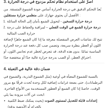
3. أصرّ على استخدام نظام تحكم مزدوج في درجة الحرارة
يُعدّ التحكم الدقيق في درجة الحرارة أساس جودة الشموع المتسقة. من
:
الأفضل أن يحتوي جهازك على
منظمي حرارة مستقلين
درجة حرارة التسخين
- لتحويل الشمع بأمان إلى الحالة السائلة
درجة حرارة الشمع في الوقت الفعلي
– لمراقبة والحفاظ على درجة
حرارة الصب المثالية
تتيح لك شاشات العرض المنفصلة معرفة ما إذا كان الشمع جاهزًا لإضافة
اللون أو العطر بنظرة سريعة، وتضمن صب كل دفعة عند درجة الحرارة
المناسبة تمامًا. بدون هذه الدقة، قد تتعرض لخطر عدم تجانس اللون، أو
احتراق العطر، أو الصب بدرجة حرارة عالية جدًا أو منخفضة جدًا.
4. ضمان دقة عالية في التعبئة
بالنسبة للشموع المعبأة في أوعية (مثل الشموع النذرية، والشموع في
البرطمانات)، حتى بضعة غرامات إضافية لكل وحدة تُحدث فرقًا مع مرور
الوقت، خاصةً إذا كان الشمع أو العطور المستخدمة من الأنواع الفاخرة.
ابحث عن آلات مزودة بما يلي:
إعدادات قابلة للتعديل لمستوى الصوت
(بحيث يمكنك ضبط الكمية
بالجرام أو الأونصة بدقة)