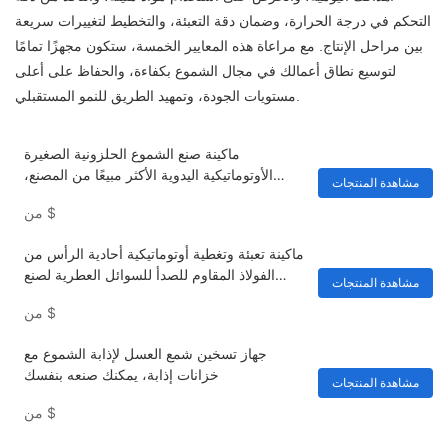
التحكم في درجة الحرارة، وضمان دقة التعبئة، والتخطيط لتغييرات سريعة
بين مراحل الإنتاج. مع مراعاة هذه المعايير الخمسة، ستكون مجهزًا تمامًا
لتوسيع نطاق أعمالك في مجال الشموع بكفاءة، والحفاظ على أعلى
مستويات الجودة، وتمهيد الطريق للنمو المستقبلي.
ماكينة صنع الشموع الحلزونية الصغيرة
الأوتوماتيكية اليدوية الأكثر مبيعًا من المصنع،
مشاهدة المنتجات
ماكينة صنع الشموع العمودية
$
من
ماكينة تعبئة وتغطية أوتوماتيكية أحادية الرأس من
الفولاذ المقاوم للصدأ للسوائل العطرية لصنع
مشاهدة المنتجات
موزعات العطور
$
من
جهاز تسخين شمع العسل لإذابة الشموع مع
خزانات إذابة، يمكنك صنعه بنفسك
مشاهدة المنتجات
$
من