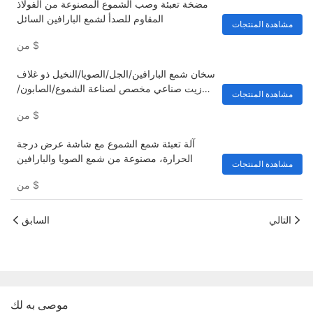
مضخة تعبئة وصب الشموع المصنوعة من الفولاذ
المقاوم للصدأ لشمع البارافين السائل
مشاهدة المنتجات
$
من
سخان شمع البارافين/الجل/الصويا/النخيل ذو غلاف
زيت صناعي مخصص لصناعة الشموع/الصابون/
مشاهدة المنتجات
مستحضرات التجميل والعناية بالجمال والصحة
$
من
آلة تعبئة شمع الشموع مع شاشة عرض درجة
الحرارة، مصنوعة من شمع الصويا والبارافين
مشاهدة المنتجات
$
من
التالي
السابق
موصى به لك