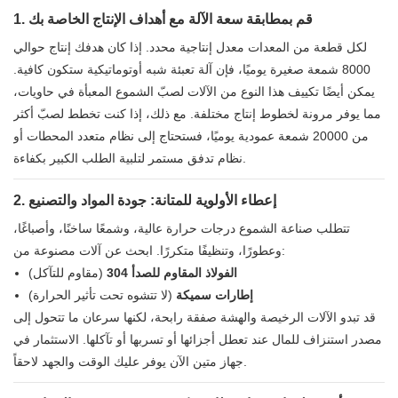
1. قم بمطابقة سعة الآلة مع أهداف الإنتاج الخاصة بك
لكل قطعة من المعدات معدل إنتاجية محدد. إذا كان هدفك إنتاج حوالي
8000 شمعة صغيرة يوميًا، فإن آلة تعبئة شبه أوتوماتيكية ستكون كافية.
يمكن أيضًا تكييف هذا النوع من الآلات لصبّ الشموع المعبأة في حاويات،
مما يوفر مرونة لخطوط إنتاج مختلفة. مع ذلك، إذا كنت تخطط لصبّ أكثر
من 20000 شمعة عمودية يوميًا، فستحتاج إلى نظام متعدد المحطات أو
نظام تدفق مستمر لتلبية الطلب الكبير بكفاءة.
2. إعطاء الأولوية للمتانة: جودة المواد والتصنيع
تتطلب صناعة الشموع درجات حرارة عالية، وشمعًا ساخنًا، وأصباغًا،
وعطورًا، وتنظيفًا متكررًا. ابحث عن آلات مصنوعة من:
الفولاذ المقاوم للصدأ 304
(مقاوم للتآكل)
إطارات سميكة
(لا تتشوه تحت تأثير الحرارة)
قد تبدو الآلات الرخيصة والهشة صفقة رابحة، لكنها سرعان ما تتحول إلى
مصدر استنزاف للمال عند تعطل أجزائها أو تسربها أو تآكلها. الاستثمار في
جهاز متين الآن يوفر عليك الوقت والجهد لاحقاً.