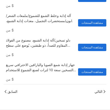
مناسب لصنع الشموع
$
من
آلة إذابة وخلط الشمع للشموع/ملمعات الشعر/
صابون/مستحضرات التجميل، معدات إذابة الشمع،
مشاهدة المنتجات
خزان من الفولاذ المقاوم للصدأ سعة 500 لتر،
$
من
صناعة
دلو تسخين/آلة إذابة الشمع، مصنوع من الفولاذ
المقاوم للصدأ، ذو طبقتين، يُوضع على سطح
مشاهدة المنتجات
الطاولة، الأكثر مبيعًا
$
من
جهاز إذابة شمع الصويا والبارافين الاحترافي سريع
التسخين سعة 10 لترات لصنع الشموع للاستخدام
مشاهدة المنتجات
المنزلي، وجهاز تسخين الشمع المعطر.
$
من
التالي
السابق