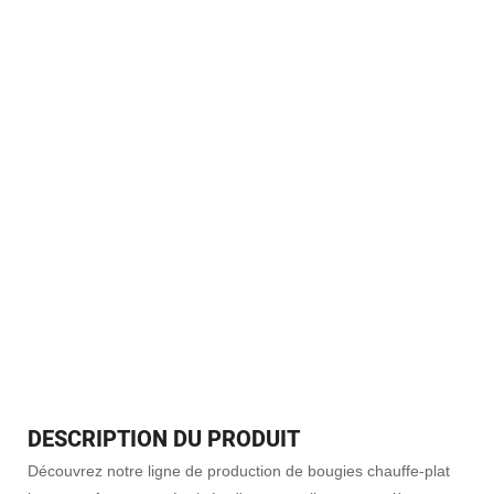
parfumées, incluant la fusion, le
remplissage, le bouchage et
l'étiquetage. Nos systèmes à haut
rendement optimisent les coûts de
main-d'œuvre et la productivité. Des
machines autonomes aux processus
complets, nous offrons une expertise
en ingénierie et un soutien à la
fabrication fiable.
DESCRIPTION DU PRODUIT
Découvrez notre ligne de production de bougies chauffe-plat