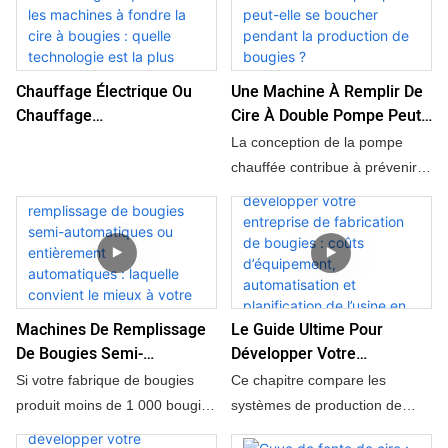
guide détaille la sélection des
équipements en fonction de la
production journalière (500 à
1 000 bougies contre plus de
Chauffage Électrique Ou
Une Machine À Remplir De
3 000), du type de produit (en
Chauffage
Cire À Double Pompe Peut-
pot, pilier, forme personnalisée)
Électromagnétique Dans
Elle Se Boucher Pendant La
La conception de la pompe
et du niveau d'automatisation. Il
Les Machines À Fondre La
Production De Bougies ?
chauffée contribue à prévenir le
propose également une
Cire À Bougies : Quelle
colmatage par la cire et
comparaison du retour sur
Technologie Est La Plus
améliore la stabilité du
investissement sur trois ans
Adaptée À Votre Usine ?
remplissage des bougies.
entre les lignes de production
semi-automatiques et
entièrement automatisées.
Machines De Remplissage
Le Guide Ultime Pour
De Bougies Semi-
Développer Votre
Automatiques Ou
Entreprise De Fabrication
Si votre fabrique de bougies
Ce chapitre compare les
Entièrement Automatiques :
De Bougies : Coûts
produit moins de 1 000 bougies
systèmes de production de
Laquelle Convient Le Mieux
D’équipement,
en contenant par jour, une
bougies semi-automatiques et