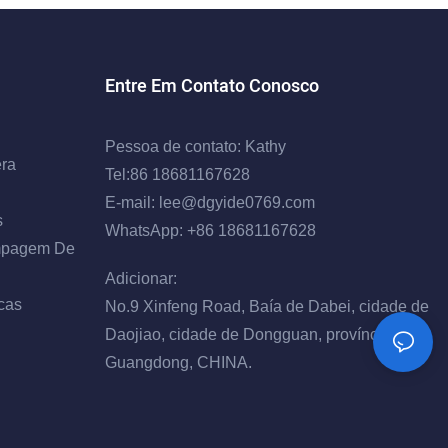
Entre Em Contato Conosco
Pessoa de contato: Kathy
ra
Tel:86 18681167628
E-mail:
lee@dgyide0769.com
s
WhatsApp: +86 18681167628
mpagem De
Adicionar:
cas
No.9 Xinfeng Road, Baía de Dabei, cidade de
Daojiao, cidade de Dongguan, província de
Guangdong, CHINA.