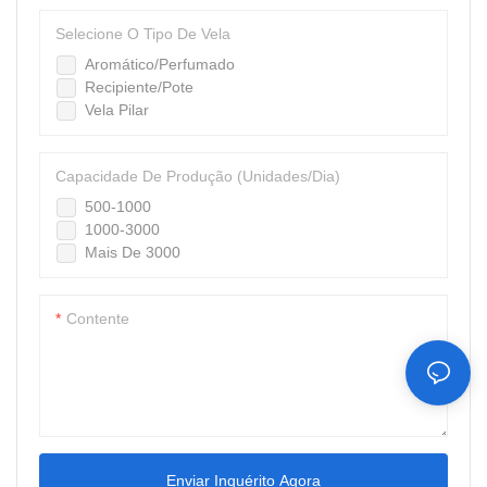
a perfeita para empresas que
Selecione O Tipo De Vela
buscam agilizar seu processo
Aromático/Perfumado
de fabricação de difusores de
Recipiente/Pote
palheta
Vela Pilar
Capacidade De Produção (unidades/dia)
500-1000
1000-3000
Mais De 3000
Contente
Enviar Inquérito Agora