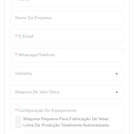
para pequenas e grandes
pode lidar com uma variedade
escalas de produção, esta
de tamanhos e formatos de
Nome Da Empresa
máquina atende aos padrões
garrafas, garantindo níveis de
da indústria em termos de
enchimento consistentes e
segurança e higiene, tornando-
tampas seguras. Com
O Email
a perfeita para empresas que
capacidade de envase em alta
buscam agilizar seu processo
velocidade, esta máquina
Whatsapp/Telefone
de fabricação de difusores de
maximiza a produtividade
palheta
enquanto mantém a qualidade
do produto. Equipado com
Indústria
controles fáceis de usar, é fácil
de operar e requer
Máquina De Vela Única
manutenção mínima. Ideal
para pequenas e grandes
Configuração Do Equipamento
escalas de produção, esta
máquina atende aos padrões
Máquina Pequena Para Fabricação De Velas
Linha De Produção Totalmente Automatizada
da indústria em termos de
segurança e higiene, tornando-