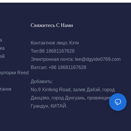
Свяжитесь С Нами
а
Контактное лицо: Кэти
ка
Тел:86 18681167628
ей
Электронная почта:
lee@dgyide0769.com
Ватсап: +86 18681167628
купорки Reed
Добавить:
танок
No.9 Xinfeng Road, залив Дабэй, город
Даоцзяо, город Дунгуань, провинция
Гуандун, КИТАЙ.