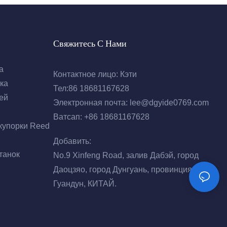
Свяжитесь С Нами
а
Контактное лицо: Кэти
ка
Тел:86 18681167628
ей
Электронная почта:
lee@dgyide0769.com
Ватсап: +86 18681167628
купорки Reed
Добавить:
танок
No.9 Xinfeng Road, залив Дабэй, город
Даоцзяо, город Дунгуань, провинция
Гуандун, КИТАЙ.