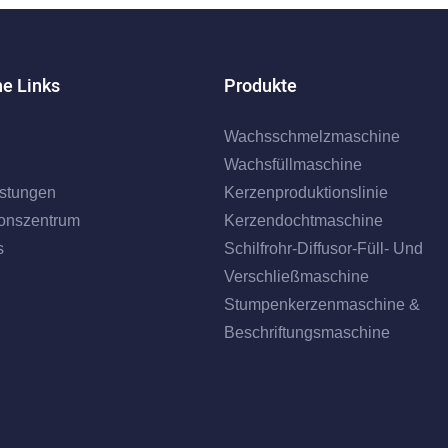
he Links
Produkte
Wachsschmelzmaschine
Wachsfüllmaschine
istungen
Kerzenproduktionslinie
ionszentrum
Kerzendochtmaschine
s
Schilfrohr-Diffusor-Füll- Und
Verschließmaschine
Stumpenkerzenmaschine &
Beschriftungsmaschine