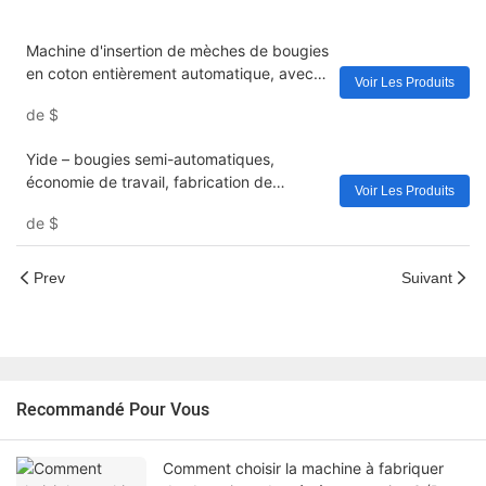
Machine d'insertion de mèches de bougies
en coton entièrement automatique, avec
Voir Les Produits
coupe et collage de mèches, pour bougie
de
$
en pot
Yide – bougies semi-automatiques,
économie de travail, fabrication de
Voir Les Produits
mèches, Machine d'insertion pour
de
$
verres/boîtes/conteneurs de bougies
parfumées, états-unis/royaume-uni/au/
Prev
Suivant
Recommandé Pour Vous
Comment choisir la machine à fabriquer