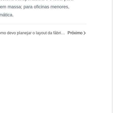
 em massa; para oficinas menores,
ática.
Como devo planejar o layout da fábrica ao atualizar para um sistema de fusão e enchimento de cera em massa do tipo carrinho?
Próximo