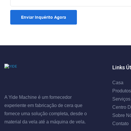
Enviar Inquérito Agora
Links Ú
Casa
Produtos
A Yide Machine é um fornecedor
Serviços
experiente em fabricação de cera que
Centro D
fornece uma solução completa, desde o
Sobre N
material da vela até a máquina de vela.
Contato