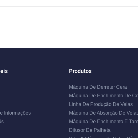
teis
Produtos
Máquina De Derreter Cera
Máquina De Enchimento De Ce
Linha De Produção De Velas
e Informações
Máquina De Absorção De Vela
ós
Máquina De Enchimento E Ta
Difusor De Palheta