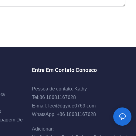
Entre Em Contato Conosco
Pessoa de contato: Kathy
ra
Tel:86 18681167628
E-mail:
lee@dgyide0769.com
s
WhatsApp: +86 18681167628
mpagem De
Adicionar: