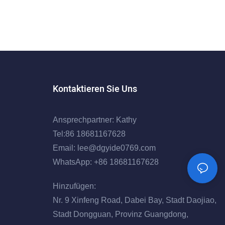
Kontaktieren Sie Uns
Ansprechpartner: Kathy
Tel:86 18681167628
Email:
lee@dgyide0769.com
WhatsApp: +86 18681167628
Hinzufügen:
Nr. 9 Xinfeng Road, Dabei Bay, Stadt Daojiao,
Stadt Dongguan, Provinz Guangdong,