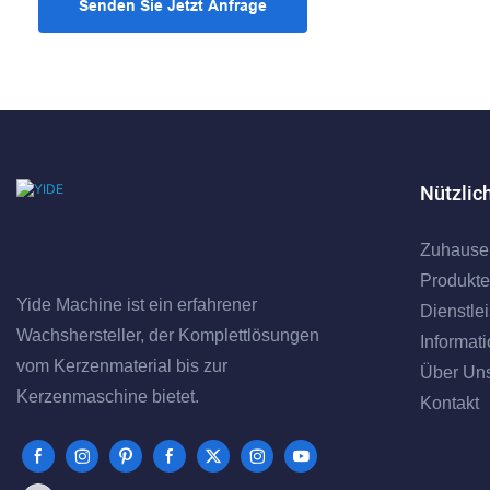
Senden Sie Jetzt Anfrage
Nützlic
Zuhause
Produkte
Yide Machine ist ein erfahrener
Dienstle
Wachshersteller, der Komplettlösungen
Informat
vom Kerzenmaterial bis zur
Über Un
Kerzenmaschine bietet.
Kontakt