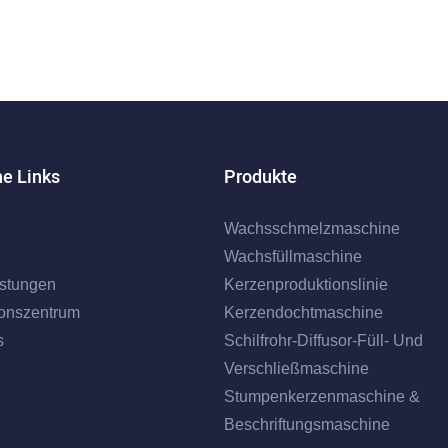
he Links
Produkte
Wachsschmelzmaschine
Wachsfüllmaschine
istungen
Kerzenproduktionslinie
ionszentrum
Kerzendochtmaschine
s
Schilfrohr-Diffusor-Füll- Und
Verschließmaschine
Stumpenkerzenmaschine &
Beschriftungsmaschine