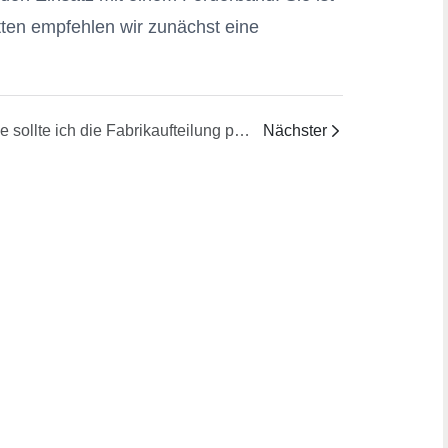
ätten empfehlen wir zunächst eine
Wie sollte ich die Fabrikaufteilung planen, wenn ich auf ein fahrbares Massenschmelz- und Abfüllsystem für Wachs umrüste?
Nächster