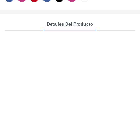
Detalles Del Producto
Yide Machinery:
Soluciones integrales
para la producción de
velas aromáticas.
Desde 2008, Yide Machinery se
especializa en sistemas de precisión