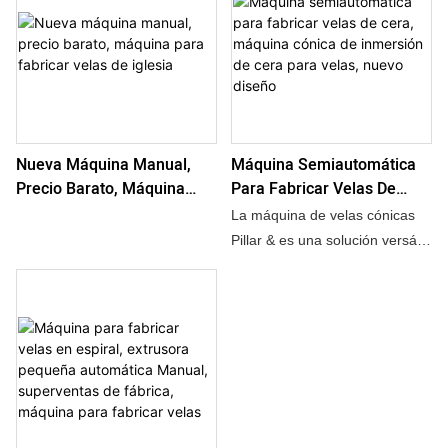
Nueva Máquina Manual,
Máquina Semiautomática
Precio Barato, Máquina
Para Fabricar Velas De
Para Fabricar Velas De
Cera, Máquina Cónica De
La máquina de velas cónicas
Iglesia
Inmersión De Cera Para
Pillar & es una solución versátil
Velas, Nuevo Diseño
y automatizada para producir
velas cónicas y de pilar de alta
calidad. Maneja eficientemente
varios tamaños de velas,
ofreciendo un moldeado
preciso y resultados
consistentes. Diseñado para
ofrecer durabilidad, es fácil de