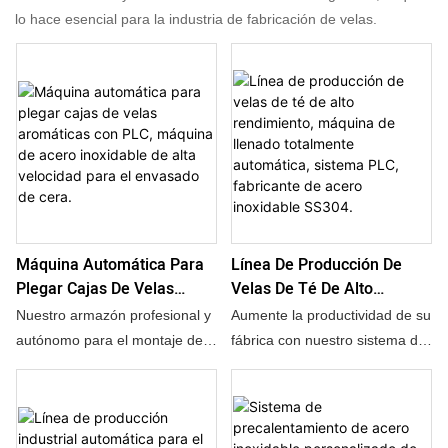
lo hace esencial para la industria de fabricación de velas.
Máquina Automática Para
Línea De Producción De
Plegar Cajas De Velas
Velas De Té De Alto
Aromáticas Con PLC,
Rendimiento, Máquina De
Nuestro armazón profesional y
Aumente la productividad de su
Máquina De Acero
Llenado Totalmente
autónomo para el montaje de
fábrica con nuestro sistema de
Inoxidable De Alta
Automática, Sistema PLC,
cajas de productos de
ensamblaje de pequeñas velas
Velocidad Para El Envasado
Fabricante De Acero
aromaterapia está diseñado
votivas autónomo. Esta línea
De Cera.
Inoxidable SS304.
para marcas de alta gama.
de producción autónoma de
Gracias a su lógica inteligente y
cápsulas de parafina integra