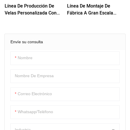
Línea De Producción De
Línea De Montaje De
fluidez.
Velas Personalizada Con
Fábrica A Gran Escala
Sistema De Empuje Para
Completamente
Copa De Vela
Automática, Máquina De
Llenado De Boquillas De 12
Cabezales Con Sabores
Envíe su consulta
Nombre
Nombre De Empresa
Correo Electrónico
Whatsapp/Teléfono
Industria