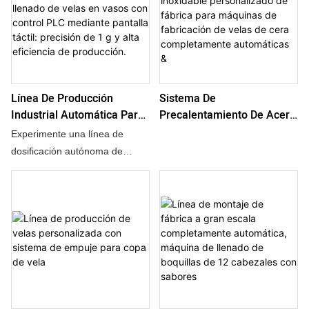
su aleación antioxidante, que
una secuencia de fabricación
maximizan la productividad,
inteligente diseñada para una
esta unidad garantiza un
alta fiabilidad de hardware.
correcto escuadrado de las
Gracias a su construcción
cajas y la integridad estructural
metálica de grado sanitario,
Línea De Producción
Sistema De
de los delicados estuches de
garantiza un proceso de
Industrial Automática Para
Precalentamiento De Acero
regalo.
dispensación robótico que
El Llenado De Velas En
Inoxidable Personalizado
minimiza el desperdicio y
Experimente una línea de
Vasos Con Control PLC
De Fábrica Para Máquinas
maximiza la eficiencia del
dosificación autónoma de
Mediante Pantalla Táctil:
De Fabricación De Velas De
circuito de fabricación para los
combustible aromático en
Precisión De 1 G Y Alta
Cera Completamente
fabricantes de velas a gran
frascos, impulsada por lógica
Eficiencia De Producción.
Automáticas &
escala.
inteligente. Su construcción en
aleación anticorrosión permite
el uso intensivo en circuitos de
fabricación sin corrosión.
Diseñado para la versatilidad,
este sistema procesa diversos
productos de cera con total