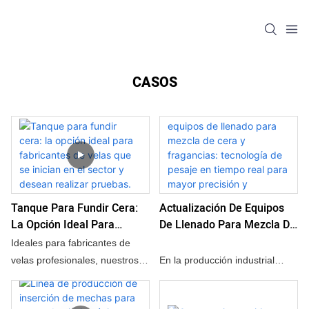
CASOS
Tanque Para Fundir Cera:
Actualización De Equipos
La Opción Ideal Para
De Llenado Para Mezcla De
Fabricantes De Velas Que
Cera Y Fragancias:
Ideales para fabricantes de
Se Inician En El Sector Y
Tecnología De Pesaje En
velas profesionales, nuestros
En la producción industrial
Desean Realizar Pruebas.
Tiempo Real Para Mayor
tanques de fusión de cera de
moderna, la gestión precisa de
Precisión Y Eficiencia
10L, 30L y 50L aumentan
los materiales es crucial para