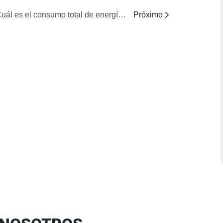
¿Cuál es el consumo total de energía y los requisitos de cableado eléctrico para un tanque industrial de fusión de cera de 1000 litros?
Próximo