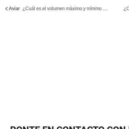
Aviar
¿Cuál es el volumen máximo y mínimo de llenado de cera por boquilla para la máquina de doble bomba de sobremesa?