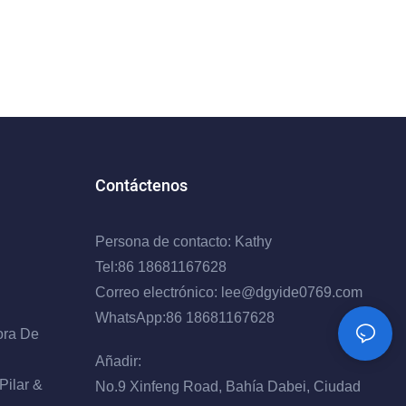
Contáctenos
Persona de contacto: Kathy
Tel:86 18681167628
Correo electrónico:
lee@dgyide0769.com
WhatsApp:86 18681167628
ora De
Añadir:
Pilar &
No.9 Xinfeng Road, Bahía Dabei, Ciudad