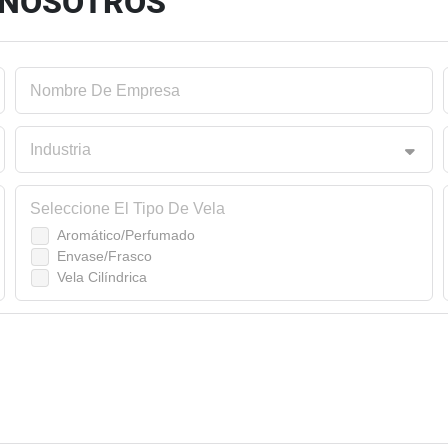
 NOSOTROS
Nombre De Empresa
Industria
Seleccione El Tipo De Vela
Aromático/Perfumado
Envase/Frasco
Vela Cilíndrica