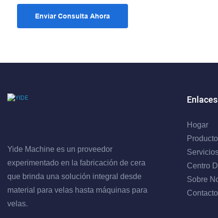
Enviar Consulta Ahora
Enlaces
Hogar
Producto
Yide Machine es un proveedor
Servicio
experimentado en la fabricación de cera
Centro D
que brinda una solución integral desde
Sobre No
material para velas hasta máquinas para
Contacto
velas.