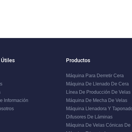
 Útiles
Productos
Máquina Para Derretir Cera
s
Máquina De Llenado De Cera
s
Línea De Producción De Velas
e Información
Máquina De Mecha De Velas
sotros
Máquina Llenadora Y Taponad
Difusores De Láminas
Máquina De Velas Cónicas De 