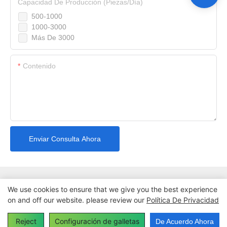
Capacidad De Producción (piezas/día)
500-1000
1000-3000
Más De 3000
Contenido
Enviar Consulta Ahora
We use cookies to ensure that we give you the best experience
on and off our website. please review our
Política De Privacidad
Copyright © 2026 Dongguan Yide Machinery Co., Ltd-
www.yidecandlemachine.com |
Mapa del sitio
Reject
Configuración de galletas
De Acuerdo Ahora